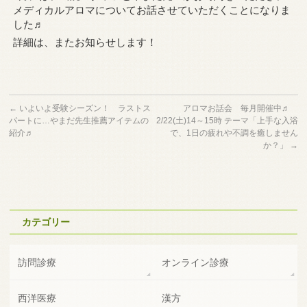
メディカルアロマについてお話させていただくことになりま
した♬
詳細は、またお知らせします！
←
いよいよ受験シーズン！ ラストス
アロマお話会 毎月開催中♬
パートに…やまだ先生推薦アイテムの
2/22(土)14～15時 テーマ「上手な入浴
紹介♬
で、1日の疲れや不調を癒しません
か？」
→
カテゴリー
訪問診療
オンライン診療
西洋医療
漢方