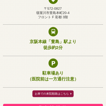
〒572-0827
寝屋川市萱島本町20-4
フロント F 彩都 3階
京阪本線「萱島」駅より
徒歩約2分
駐車場あり
（医院前は一方通行注意）
お車での来院順路はこちら