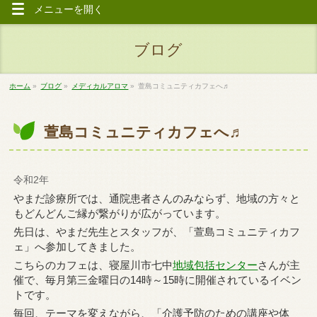
メニューを
開く
ブログ
ホーム
»
ブログ
»
メディカルアロマ
»
萱島コミュニティカフェへ♬
萱島コミュニティカフェへ♬
令和2年
やまだ診療所では、通院患者さんのみならず、地域の方々と
もどんどんご縁が繋がりが広がっています。
先日は、やまだ先生とスタッフが、「萱島コミュニティカフ
ェ」へ参加してきました。
こちらのカフェは、寝屋川市七中
地域包括センター
さんが主
催で、毎月第三金曜日の14時～15時に開催されているイベン
トです。
毎回、テーマを変えながら、「介護予防のための講座や体