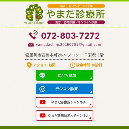
072-803-7272
yamadaclinic20190701@gmail.com
寝屋川市萱島本町20-4 フロント F 彩都 3階
アクセス･地図
診療時間･休診日
友だち追加
デジスマ診療
やまだ診療所
チャンネル
やまだ診療所
求人チャンネル