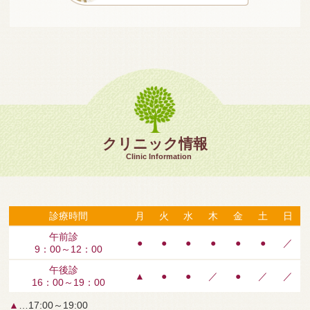
クリニック情報
Clinic Information
診療時間
月
火
水
木
金
土
日
午前診
●
●
●
●
●
●
／
9：00～12：00
午後診
▲
●
●
／
●
／
／
16：00～19：00
▲
…17:00～19:00